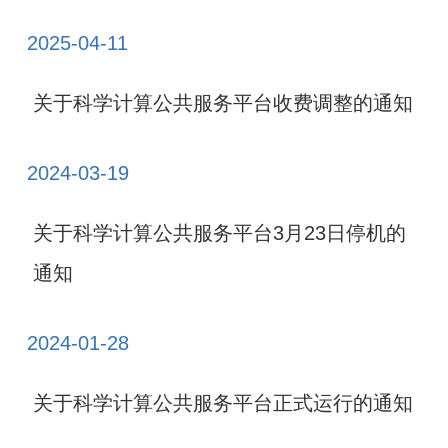
2025-04-11
关于科学计算公共服务平台收费调整的通知
2024-03-19
关于科学计算公共服务平台3月23日停机的
通知
2024-01-28
关于科学计算公共服务平台正式运行的通知