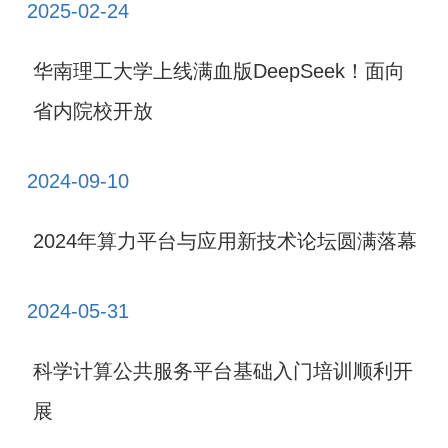
2025-02-24
华南理工大学上线满血版DeepSeek！面向
省内院校开放
2024-09-10
2024年算力平台与应用新技术论坛圆满落幕
2024-05-31
科学计算公共服务平台基础入门培训顺利开
展