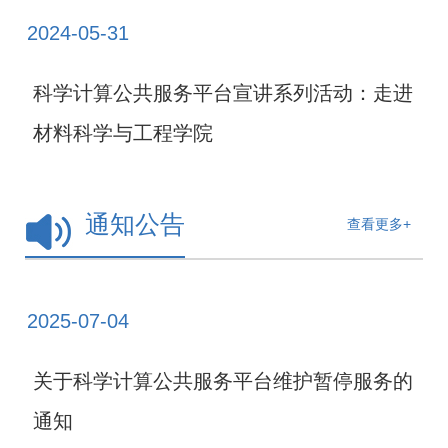
2024-05-31
科学计算公共服务平台宣讲系列活动：走进
材料科学与工程学院
通知公告
查看更多+
2025-07-04
关于科学计算公共服务平台维护暂停服务的
通知